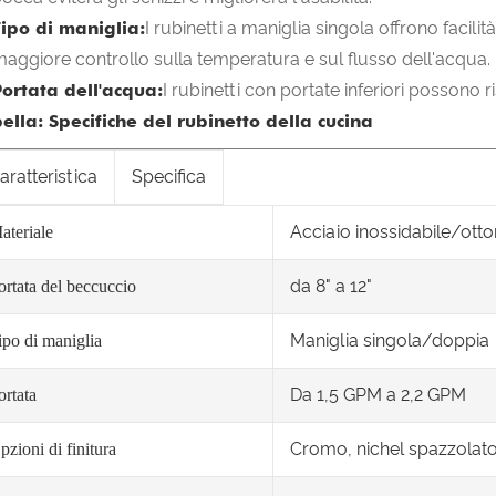
Tipo di maniglia:
I rubinetti a maniglia singola offrono facili
aggiore controllo sulla temperatura e sul flusso dell'acqua.
Portata dell'acqua:
I rubinetti con portate inferiori possono 
ella: Specifiche del rubinetto della cucina
aratteristica
Specifica
Acciaio inossidabile/ott
ateriale
da 8" a 12"
ortata del beccuccio
Maniglia singola/doppia
ipo di maniglia
Da 1,5 GPM a 2,2 GPM
ortata
Cromo, nichel spazzolat
pzioni di finitura