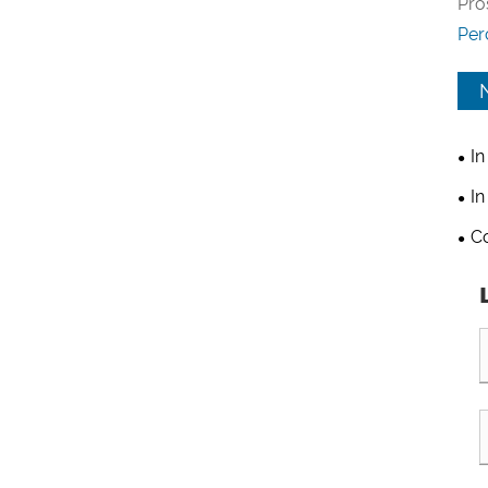
Pro
Per
In
tuo
In
l'i
Co
mar
esa