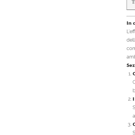
T
In 
L'e
del
com
amb
Sez
C
C
b
S
a
C
S