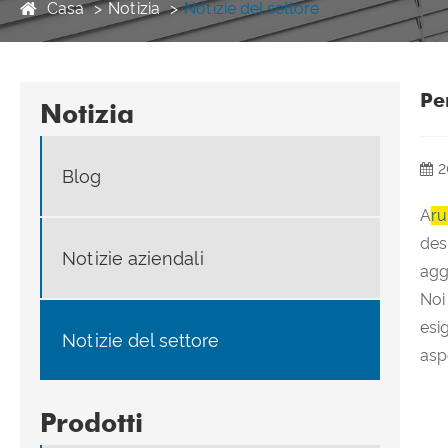
Casa
Notizia
Notizie del settore
Pe
Notizia
2
Blog
A
ru
des
Notizie aziendali
agg
Noi
esi
Notizie del settore
asp
Prodotti