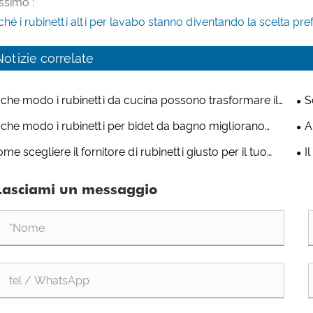
ssimo :
ché i rubinetti alti per lavabo stanno diventando la scelta pre
Notizie correlate
 che modo i rubinetti da cucina possono trasformare il
S
 spazio di cottura?
PVD
 che modo i rubinetti per bidet da bagno migliorano
A
giene e il comfort nei bagni moderni?
inn
me scegliere il fornitore di rubinetti giusto per il tuo
I
ba
chio: criteri chiave che gli importatori globali devono
de
Lasciami un messaggio
minare prima di effettuare ordini