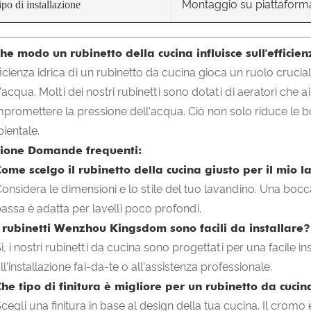
Montaggio su piattafor
ipo di installazione
che modo un rubinetto della cucina influisce sull'efficien
fficienza idrica di un rubinetto da cucina gioca un ruolo crucia
l'acqua. Molti dei nostri rubinetti sono dotati di aeratori che
promettere la pressione dell'acqua. Ciò non solo riduce le bol
ientale.
ione Domande frequenti:
ome scelgo il rubinetto della cucina giusto per il mio l
onsidera le dimensioni e lo stile del tuo lavandino. Una bocc
assa è adatta per lavelli poco profondi.
I rubinetti Wenzhou Kingsdom sono facili da installare?
ì, i nostri rubinetti da cucina sono progettati per una facile in
ll'installazione fai-da-te o all'assistenza professionale.
he tipo di finitura è migliore per un rubinetto da cucin
cegli una finitura in base al design della tua cucina. Il cromo e