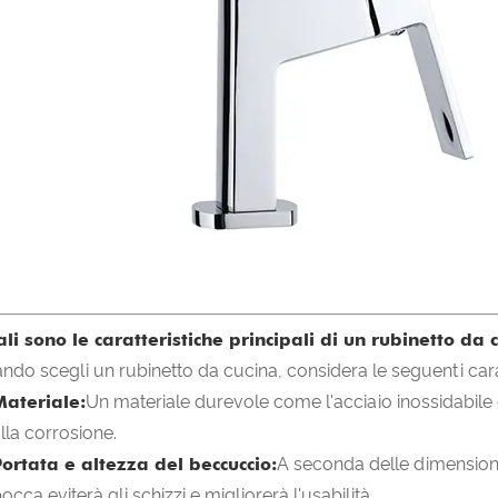
li sono le caratteristiche principali di un rubinetto da 
ndo scegli un rubinetto da cucina, considera le seguenti carat
Materiale:
Un materiale durevole come l'acciaio inossidabile 
lla corrosione.
Portata e altezza del beccuccio:
A seconda delle dimensioni 
occa eviterà gli schizzi e migliorerà l'usabilità.