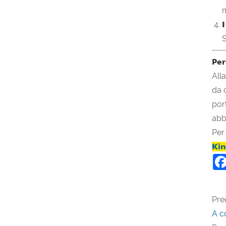
m
S
Per
All
da 
por
abb
Per 
Kin
Pre
A c