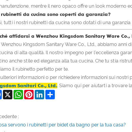
anutenzione, mentre il nero opaco offre un look moderno ed
I rubinetti da cucina sono coperti da garanzia?
ì, tutti i nostri rubinetti da cucina sono dotati di una garanzi
ché affidarsi a Wenzhou Kingsdom Sanitary Ware Co., Lt
a Wenzhou Kingsdom Sanitary Ware Co., Ltd., abbiamo anni di 
cucina di alta qualità. Il nostro impegno per l'eccellenza gara
tino anche stile ed eleganza alla tua cucina. Che tu stia rist
iamo il rubinetto perfetto per te.
ulteriori informazioni o per richiedere informazioni sui nostri 
gsdom Sanitari Co., Ltd.
. Siamo qui per aiutarti a trovare l
Facebook
X
WhatsApp
Pinterest
LinkedIn
Share
cedente :
osa servono i rubinetti per bidet da bagno per la tua casa?