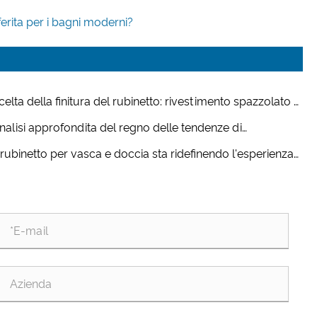
ferita per i bagni moderni?
celta della finitura del rubinetto: rivestimento spazzolato o
: quale è il migliore per il tuo mercato?
nalisi approfondita del regno delle tendenze di
ovazione del rubinetto e risparmio idrico della vasca da
l rubinetto per vasca e doccia sta ridefinendo l'esperienza
gno
l bagno moderno?