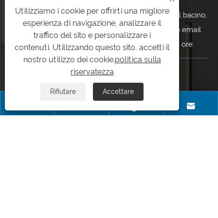
Utilizziamo i cookie per offrirti una migliore
Per le richieste di rubinetto da cucina, rubinetto del bacino,
esperienza di navigazione, analizzare il
rubinetto bidet, lasciare gentilmente il tuo indirizzo email
traffico del sito e personalizzare i
con noi e ci metteremo in contatto con te entro 24 ore.
contenuti. Utilizzando questo sito, accetti il
​​nostro utilizzo dei cookie.
politica sulla
riservatezza
CONTATTACI
Rifiutare
Accettare
+86-577-86858601




+86-13588827519
info@meiya.cn
Haigong Avenue, distretto di Longwan, Città di Wenzhou,
provincia di Zhejiang, Cina