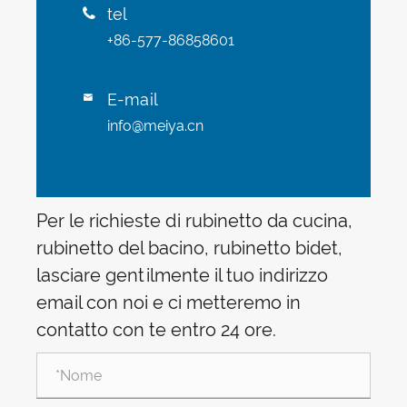
tel

+86-577-86858601
E-mail

info@meiya.cn
Per le richieste di rubinetto da cucina,
rubinetto del bacino, rubinetto bidet,
lasciare gentilmente il tuo indirizzo
email con noi e ci metteremo in
contatto con te entro 24 ore.